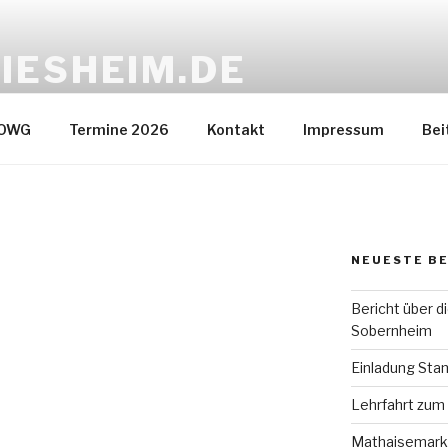
IESHEIM.DE
ein
 OWG
Termine 2026
Kontakt
Impressum
Bei
NEUESTE B
Bericht über d
Sobernheim
Einladung Stam
Lehrfahrt zum
Mathaisemark