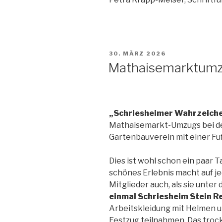
VERÖFFENTLICHT
30. MÄRZ 2026
AM
Mathaisemarktum
„Schriesheimer Wahrzeich
Mathaisemarkt-Umzugs bei dem
Gartenbauverein mit einer Fu
Dies ist wohl schon ein paar T
schönes Erlebnis macht auf je
Mitglieder auch, als sie unter
einmal Schriesheim Stein R
Arbeitskleidung mit Helmen 
Festzug teilnahmen. Das troc