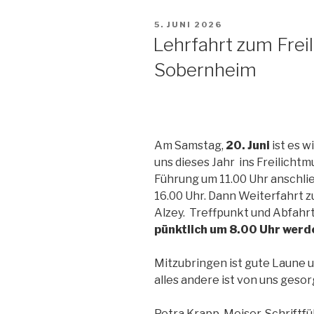
VERÖFFENTLICHT
5. JUNI 2026
AM
Lehrfahrt zum Fre
Sobernheim
Am Samstag,
20. Juni
ist es w
uns dieses Jahr ins Freilicht
Führung um 11.00 Uhr anschlie
16.00 Uhr. Dann Weiterfahrt 
Alzey. Treffpunkt und Abfahrt
pünktlich um 8.00 Uhr werde
Mitzubringen ist gute Laune u
alles andere ist von uns gesor
Petra Krapp-Meiser, Schriftfü