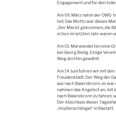
Engagement und für den tollen
Am 09. März nahm der OWG t
teil. Das Motto war dieses Mal
„Der Mai ist gekommen, die B
schon im letzten Jahr waren 
Am 01. Mai wanderten eine G
bei Georg Bielig. Einige Verei
Weg dorthin gewählt.
Am 14 Juni fuhren wir mit de
Freudenstadt. Der Weg der G
aus nach Baiersbronn, es war 
nahmen das Angebot an, mit 
nach Baiersbronn zu fahren, w
Der Abschluss dieser Tagesfa
„Hopfenschlingel“ in Rastatt.