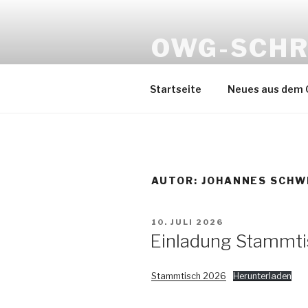
Zum
Inhalt
OWG-SCHR
springen
Obst-/ Wein- & Gartenbauver
Startseite
Neues aus dem
AUTOR:
JOHANNES SCHW
VERÖFFENTLICHT
10. JULI 2026
AM
Einladung Stammtis
Stammtisch 2026
Herunterladen