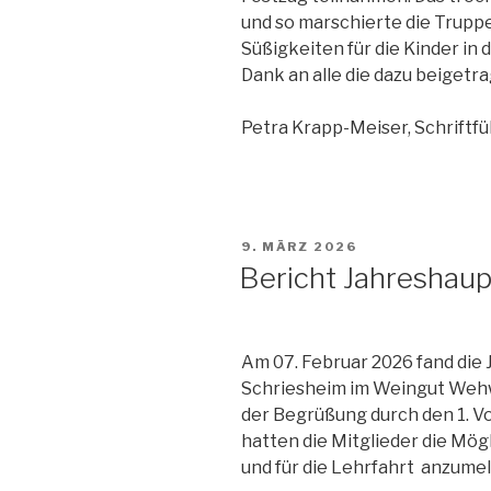
und so marschierte die Truppe
Süßigkeiten für die Kinder in
Dank an alle die dazu beigetr
Petra Krapp-Meiser, Schriftfü
VERÖFFENTLICHT
9. MÄRZ 2026
AM
Bericht Jahresha
Am 07. Februar 2026 fand di
Schriesheim im Weingut Wehwe
der Begrüßung durch den 1. V
hatten die Mitglieder die Mög
und für die Lehrfahrt anzume