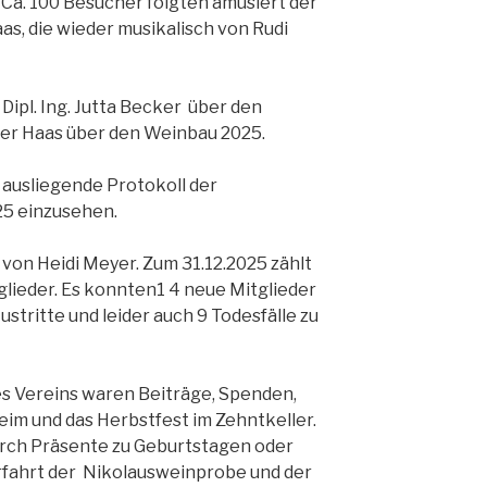
 Ca. 100 Besucher folgten amüsiert der
s, die wieder musikalisch von Rudi
Dipl. Ing. Jutta Becker über den
er Haas über den Weinbau 2025.
ausliegende Protokoll der
5 einzusehen.
von Heidi Meyer. Zum 31.12.2025 zählt
glieder. Es konnten1 4 neue Mitglieder
tritte und leider auch 9 Todesfälle zu
s Vereins waren Beiträge, Spenden,
eim und das Herbstfest im Zehntkeller.
ch Präsente zu Geburtstagen oder
rfahrt der Nikolausweinprobe und der