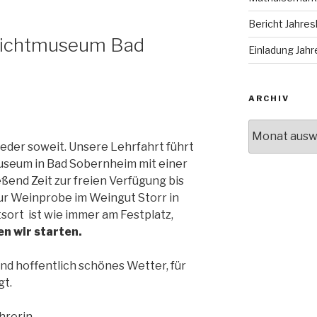
Bericht Jahr
ilichtmuseum Bad
Einladung Ja
ARCHIV
Archiv
ieder soweit. Unsere Lehrfahrt führt
museum in Bad Sobernheim mit einer
ßend Zeit zur freien Verfügung bis
zur Weinprobe im Weingut Storr in
sort ist wie immer am Festplatz,
n wir starten.
nd hoffentlich schönes Wetter, für
gt.
hrerin