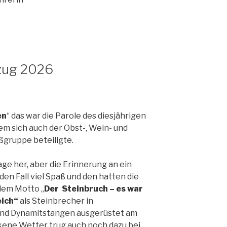
zug 2026
en
“ das war die Parole des diesjährigen
 sich auch der Obst-, Wein- und
ßgruppe beteiligte.
age her, aber die Erinnerung an ein
den Fall viel Spaß und den hatten die
 dem Motto „
Der Steinbruch – es war
eich“
als Steinbrecher in
und Dynamitstangen ausgerüstet am
kene Wetter trug auch noch dazu bei