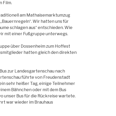
 Film.
raditionell am Mathaisemarktumzug
 „Bauernregeln“. Wir hatten uns für
äume schlagen aus“ entschieden. Wie
wir mit einer Fußgruppe unterwegs.
ruppe über Dossenheim zum Hoffest
nsmitglieder hatten gleich den direkten
n Bus zur Landesgartenschau nach
artenschau führte von Freudenstadt
ein sehr heißer Tag, einige Teilnehmer
einem Bähnchen oder mit dem Bus
o unser Bus für die Rückreise wartete.
hrt war wieder im Brauhaus