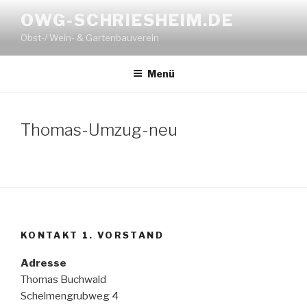
Zum
OWG-SCHRIESHEIM.DE
Inhalt
Obst-/ Wein- & Gartenbauverein
springen
Menü
Thomas-Umzug-neu
KONTAKT 1. VORSTAND
Adresse
Thomas Buchwald
Schelmengrubweg 4