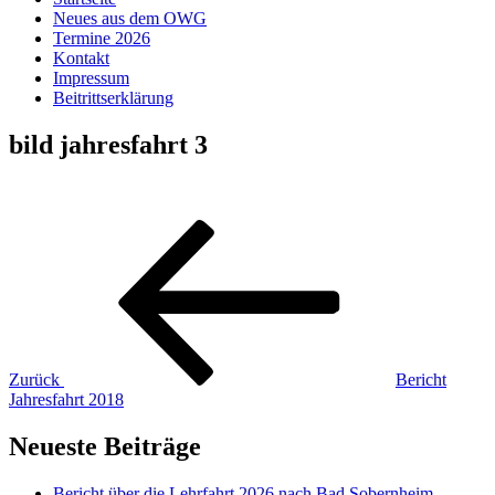
Neues aus dem OWG
Termine 2026
Kontakt
Impressum
Beitrittserklärung
bild jahresfahrt 3
Beitragsnavigation
Vorheriger
Beitrag
Zurück
Bericht
Jahresfahrt 2018
Neueste Beiträge
Bericht über die Lehrfahrt 2026 nach Bad Sobernheim