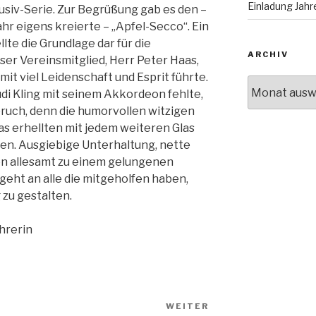
Einladung Ja
usiv-Serie. Zur Begrüßung gab es den –
hr eigens kreierte – „Apfel-Secco“. Ein
llte die Grundlage dar für die
ARCHIV
er Vereinsmitglied, Herr Peter Haas,
it viel Leidenschaft und Esprit führte.
Archiv
 Kling mit seinem Akkordeon fehlte,
bruch, denn die humorvollen witzigen
as erhellten mit jedem weiteren Glas
en. Ausgiebige Unterhaltung, nette
en allesamt zu einem gelungenen
eht an alle die mitgeholfen haben,
zu gestalten.
hrerin
WEITER
Nächster