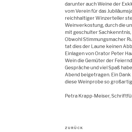
darunter auch Weine der Exkl
vom Verein für das Jubiläumsja
reichhaltiger Winzerteller ste
Weinverkostung, durch die uns
mit geschulter Sachkenntnis, m
Obwohl Stimmungsmacher Rudi
tat dies der Laune keinen Ab
Einlagen von Orator Peter Ha
Wein die Gemüter der Feiernd
Gespräche und viel Spaß hab
Abend beigetragen. Ein Dank g
diese Weinprobe so großartig 
Petra Krapp-Meiser, Schriftfü
Beitragsnavigation
Vorheriger
ZURÜCK