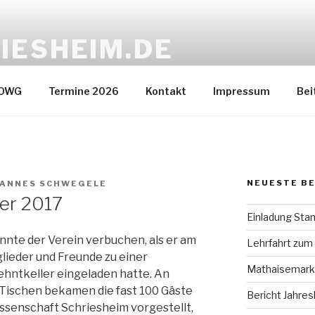
IESHEIM.DE
ein
 OWG
Termine 2026
Kontakt
Impressum
Bei
NEUESTE B
ANNES SCHWEGELE
ier 2017
Einladung Stam
nnte der Verein verbuchen, als er am
Lehrfahrt zum
lieder und Freunde zu einer
Mathaisemark
ehntkeller eingeladen hatte. An
Tischen bekamen die fast 100 Gäste
Bericht Jahr
senschaft Schriesheim vorgestellt,