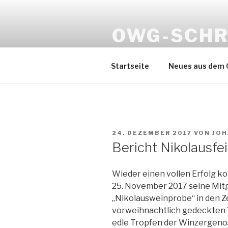
Zum
Inhalt
OWG-SCHR
springen
Obst-/ Wein- & Gartenbauver
Startseite
Neues aus dem
VERÖFFENTLICHT
24. DEZEMBER 2017
VON
JOH
AM
Bericht Nikolausfe
Wieder einen vollen Erfolg ko
25. November 2017 seine Mitg
„Nikolausweinprobe“ in den Z
vorweihnachtlich gedeckten 
edle Tropfen der Winzergenos