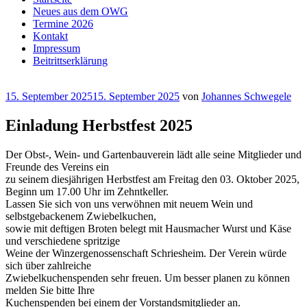
Neues aus dem OWG
Termine 2026
Kontakt
Impressum
Beitrittserklärung
Veröffentlicht
15. September 2025
15. September 2025
von
Johannes Schwegele
am
Einladung Herbstfest 2025
Der Obst-, Wein- und Gartenbauverein lädt alle seine Mitglieder und
Freunde des Vereins ein
zu seinem diesjährigen Herbstfest am Freitag den 03. Oktober 2025,
Beginn um 17.00 Uhr im Zehntkeller.
Lassen Sie sich von uns verwöhnen mit neuem Wein und
selbstgebackenem Zwiebelkuchen,
sowie mit deftigen Broten belegt mit Hausmacher Wurst und Käse
und verschiedene spritzige
Weine der Winzergenossenschaft Schriesheim. Der Verein würde
sich über zahlreiche
Zwiebelkuchenspenden sehr freuen. Um besser planen zu können
melden Sie bitte Ihre
Kuchenspenden bei einem der Vorstandsmitglieder an.